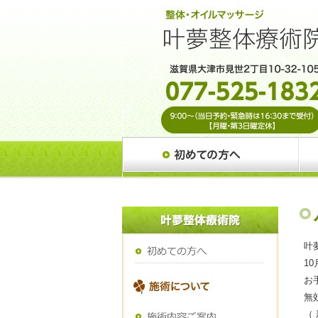
叶
1
お
無
（