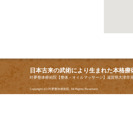
日本古来の武術により生まれた本格療
叶夢整体療術院【整体・オイルマッサージ】滋賀県大津市見世2丁目10-
Copyright (C) 叶夢整体療術院. All Rights Reserved.